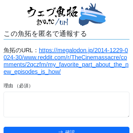
この魚拓を匿名で通報する
魚拓のURL：
https://megalodon.jp/2014-1229-0
024-30/www.reddit.com/r/TheCinemassacre/co
mments/2qczfm/my_favorite_part_about_the_n
ew_episodes_is_how/
理由 （必須）
確認