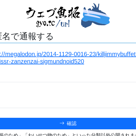
匿名で通報する
s://megalodon.jp/2014-1129-0016-23/killjimmybuffet
issr-zanzenzai-sigmundnoid520
確認
報のため」「わいせつ物のため」といった分類以外公開されま