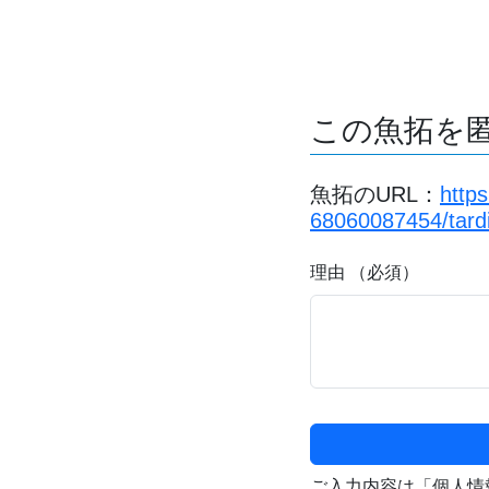
この魚拓を
魚拓のURL：
http
68060087454/tard
理由 （必須）
ご入力内容は「個人情