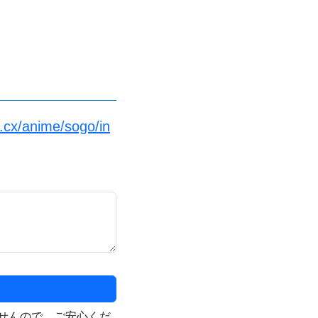
.cx/anime/sogo/in
せんので、ご安心くだ