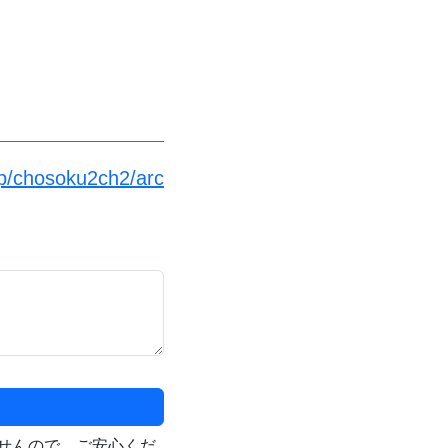
jp/chosoku2ch2/arc
せんので、ご安心くだ