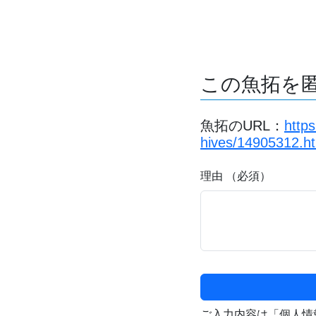
この魚拓を
魚拓のURL：
http
hives/14905312.h
理由 （必須）
ご入力内容は「個人情