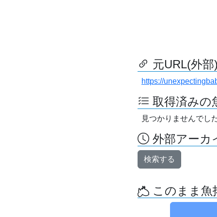
元URL(外部
https://unexpectingba
取得済みの
見つかりませんでし
外部アーカイ
検索する
このまま魚