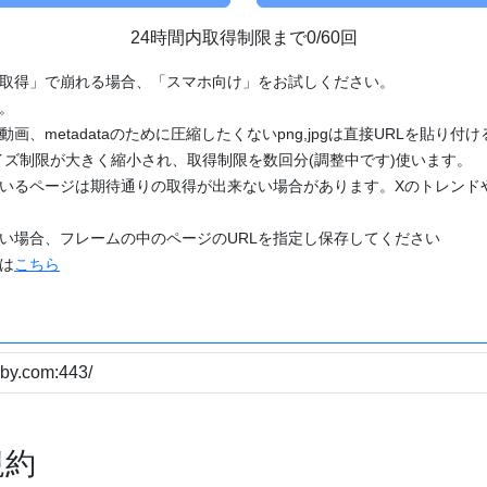
24時間内取得制限まで0/60回
「取得」で崩れる場合、「スマホ向け」をお試しください。
す。
動画、metadataのために圧縮したくないpng,jpgは直接URLを貼り
ズ制限が大きく縮小され、取得制限を数回分(調整中です)使います。
ているページは期待通りの取得が出来ない場合があります。Xのトレンド
たい場合、フレームの中のページのURLを指定し保存してください
どは
こちら
規約