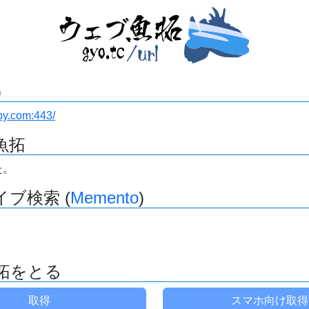
)
by.com:443/
魚拓
た。
ブ検索 (
Memento
)
拓をとる