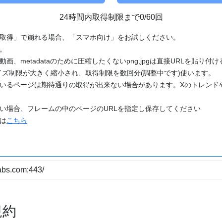
24時間内取得制限まで0/60回
「取得」で崩れる場合、「スマホ向け」をお試しください。
す。
動画、metadataのために圧縮したくないpng,jpgは直接URLを貼り
ズ制限が大きく縮小され、取得制限を数回分(調整中です)使います。
ているページは期待通りの取得が出来ない場合があります。Xのトレンド
たい場合、フレームの中のページのURLを指定し保存してください
どは
こちら
規約