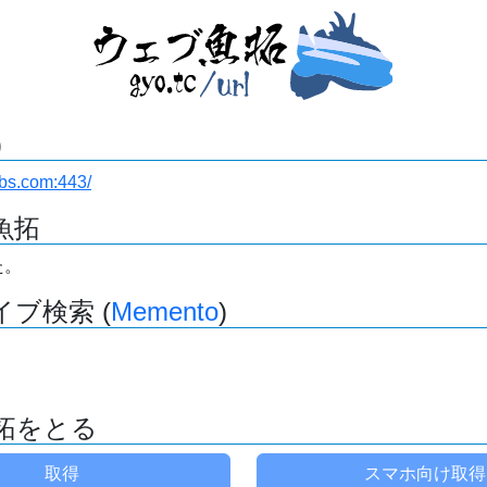
)
abs.com:443/
魚拓
た。
ブ検索 (
Memento
)
拓をとる