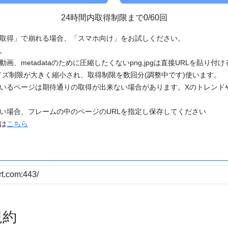
24時間内取得制限まで0/60回
「取得」で崩れる場合、「スマホ向け」をお試しください。
す。
動画、metadataのために圧縮したくないpng,jpgは直接URLを貼り
ズ制限が大きく縮小され、取得制限を数回分(調整中です)使います。
ているページは期待通りの取得が出来ない場合があります。Xのトレンド
たい場合、フレームの中のページのURLを指定し保存してください
どは
こちら
規約