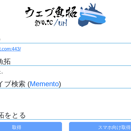
)
rt.com:443/
魚拓
た。
ブ検索 (
Memento
)
拓をとる