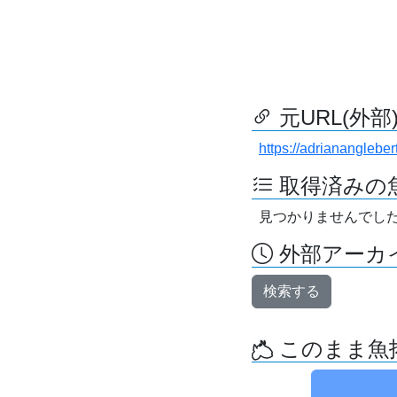
元URL(外部
https://adriananglebe
取得済みの
見つかりませんでし
外部アーカイ
検索する
このまま魚