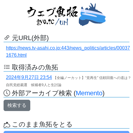
元URL(外部)
https://news.tv-asahi.co.jp:443/news_politics/articles/00037
1676.html
取得済みの魚拓
2024年9月27日 23:54
【全編ノーカット】“党再生” 信頼回復への道は？
自民党総裁選 候補者9人と生討論
外部アーカイブ検索 (
Memento
)
検索する
このまま魚拓をとる