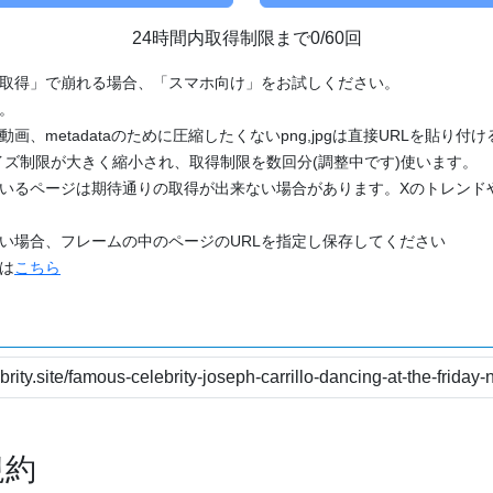
24時間内取得制限まで0/60回
「取得」で崩れる場合、「スマホ向け」をお試しください。
す。
動画、metadataのために圧縮したくないpng,jpgは直接URLを貼り
ズ制限が大きく縮小され、取得制限を数回分(調整中です)使います。
ているページは期待通りの取得が出来ない場合があります。Xのトレンド
たい場合、フレームの中のページのURLを指定し保存してください
どは
こちら
規約