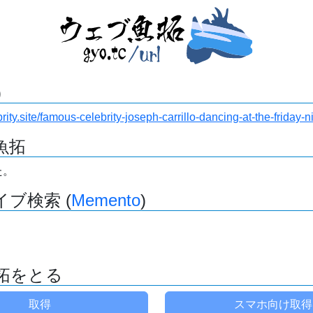
)
brity.site/famous-celebrity-joseph-carrillo-dancing-at-the-friday-
魚拓
た。
ブ検索 (
Memento
)
拓をとる