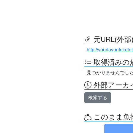
元URL(外部
http://yourfavoritecele
取得済みの
見つかりませんでし
外部アーカイ
検索する
このまま魚