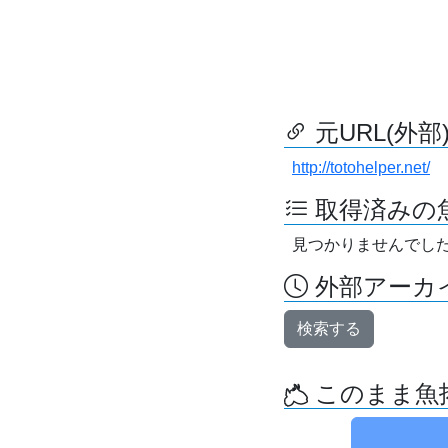
元URL(外部
http://totohelper.net/
取得済みの
見つかりませんでし
外部アーカイ
検索する
このまま魚