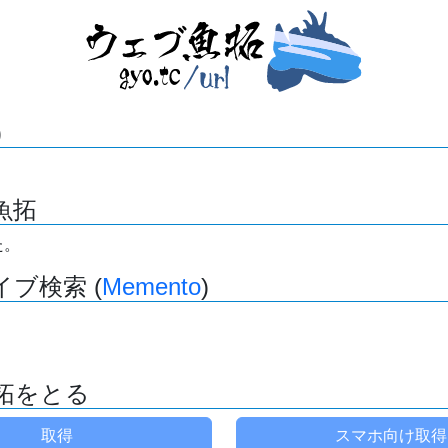
)
魚拓
た。
ブ検索 (
Memento
)
拓をとる