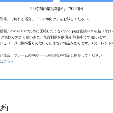
24時間内取得制限まで0/60回
「取得」で崩れる場合、「スマホ向け」をお試しください。
す。
動画、metadataのために圧縮したくないpng,jpgは直接URLを貼り
ズ制限が大きく縮小され、取得制限を数回分(調整中です)使います。
ているページは期待通りの取得が出来ない場合があります。Xのトレンド
たい場合、フレームの中のページのURLを指定し保存してください
どは
こちら
規約