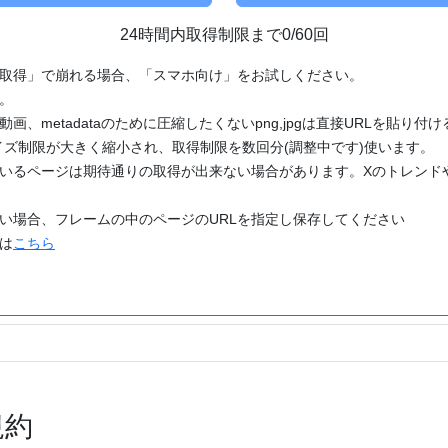
24時間内取得制限まで0/60回
「取得」で崩れる場合、「スマホ向け」をお試しください。
す。
動画、metadataのために圧縮したくないpng,jpgは直接URLを貼り
ズ制限が大きく縮小され、取得制限を数回分(調整中です)使います。
ているページは期待通りの取得が出来ない場合があります。Xのトレンド
たい場合、フレームの中のページのURLを指定し保存してください
どは
こちら
規約