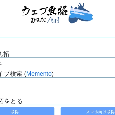
)
魚拓
た。
ブ検索 (
Memento
)
拓をとる