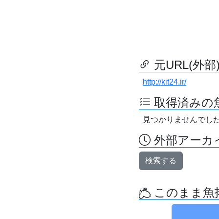
元URL(外部
http://kit24.ir/
取得済みの
見つかりませんでし
外部アーカイ
検索する
このまま魚