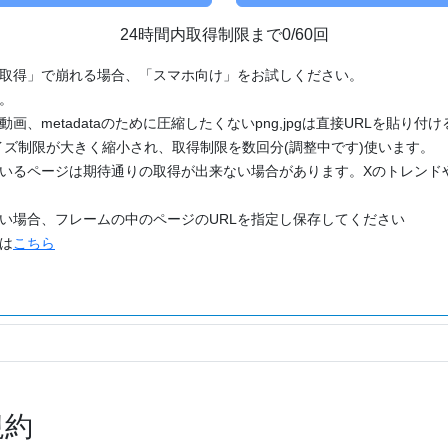
24時間内取得制限まで0/60回
「取得」で崩れる場合、「スマホ向け」をお試しください。
す。
動画、metadataのために圧縮したくないpng,jpgは直接URLを貼り
ズ制限が大きく縮小され、取得制限を数回分(調整中です)使います。
ているページは期待通りの取得が出来ない場合があります。Xのトレンド
たい場合、フレームの中のページのURLを指定し保存してください
どは
こちら
規約