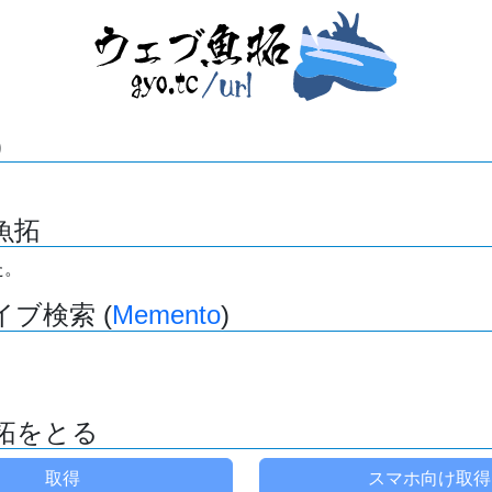
)
魚拓
た。
ブ検索 (
Memento
)
拓をとる