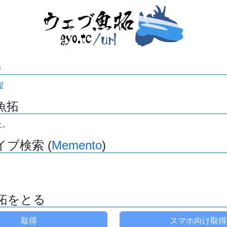
)
/
魚拓
た。
ブ検索 (
Memento
)
拓をとる