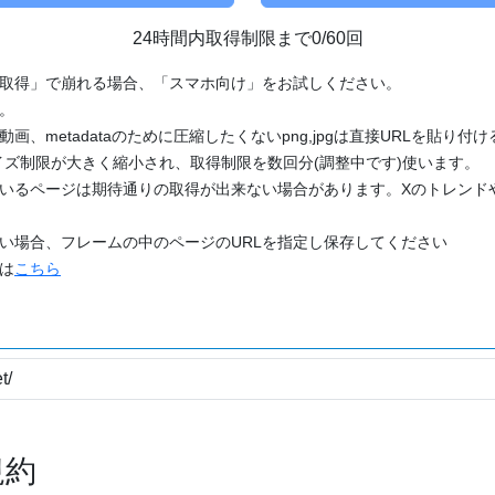
24時間内取得制限まで0/60回
「取得」で崩れる場合、「スマホ向け」をお試しください。
す。
動画、metadataのために圧縮したくないpng,jpgは直接URLを貼り
ズ制限が大きく縮小され、取得制限を数回分(調整中です)使います。
ているページは期待通りの取得が出来ない場合があります。Xのトレンド
たい場合、フレームの中のページのURLを指定し保存してください
どは
こちら
規約