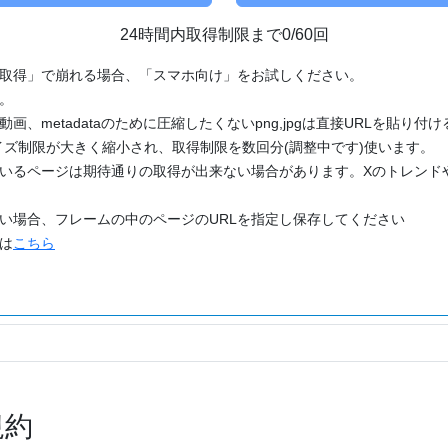
24時間内取得制限まで0/60回
「取得」で崩れる場合、「スマホ向け」をお試しください。
す。
動画、metadataのために圧縮したくないpng,jpgは直接URLを貼り
ズ制限が大きく縮小され、取得制限を数回分(調整中です)使います。
ているページは期待通りの取得が出来ない場合があります。Xのトレンド
たい場合、フレームの中のページのURLを指定し保存してください
どは
こちら
規約