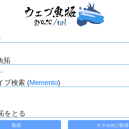
)
魚拓
た。
ブ検索 (
Memento
)
拓をとる