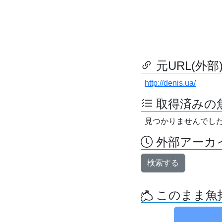
元URL(外部
http://denis.ua/
取得済みの
見つかりませんでし
外部アーカイ
検索する
このまま魚