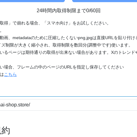
24時間内取得制限まで0/60回
「取得」で崩れる場合、「スマホ向け」をお試しください。
す。
動画、metadataのために圧縮したくないpng,jpgは直接URLを貼り
ズ制限が大きく縮小され、取得制限を数回分(調整中です)使います。
ているページは期待通りの取得が出来ない場合があります。Xのトレンド
たい場合、フレームの中のページのURLを指定し保存してください
どは
こちら
規約