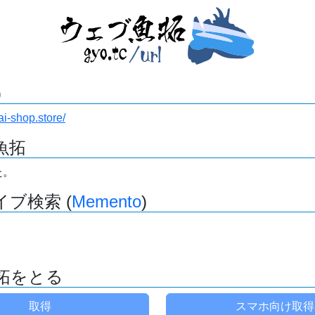
)
hai-shop.store/
魚拓
た。
ブ検索 (
Memento
)
拓をとる