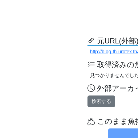
元URL(外部
http://blog-th-urotex.t
取得済みの
見つかりませんでし
外部アーカイ
検索する
このまま魚