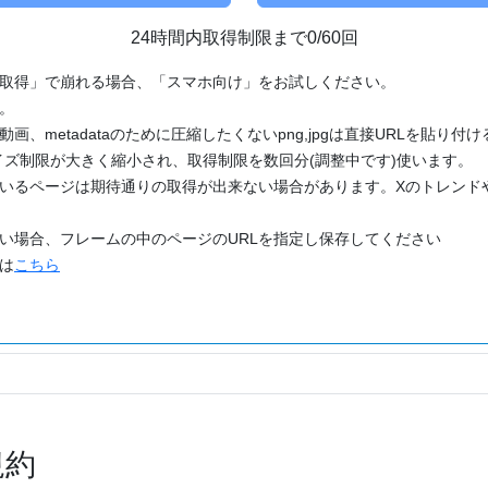
24時間内取得制限まで0/60回
「取得」で崩れる場合、「スマホ向け」をお試しください。
す。
動画、metadataのために圧縮したくないpng,jpgは直接URLを貼り
ズ制限が大きく縮小され、取得制限を数回分(調整中です)使います。
ているページは期待通りの取得が出来ない場合があります。Xのトレンド
たい場合、フレームの中のページのURLを指定し保存してください
どは
こちら
規約