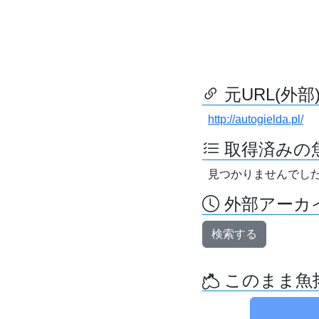
元URL(外部
http://autogielda.pl/
取得済みの
見つかりませんでし
外部アーカイ
検索する
このまま魚