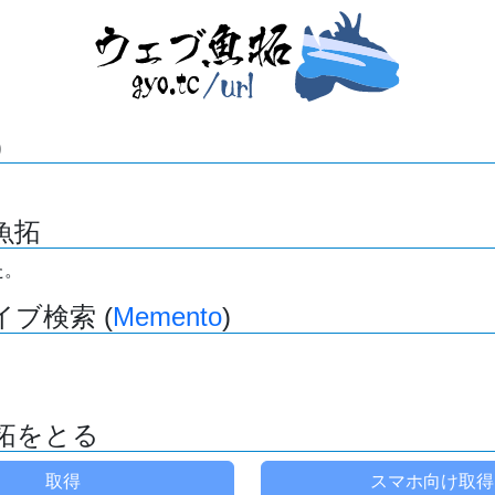
)
魚拓
た。
ブ検索 (
Memento
)
拓をとる