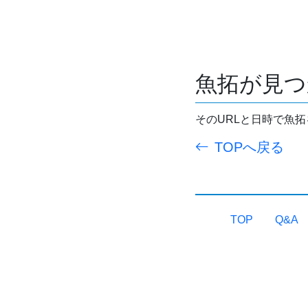
魚拓が見つ
そのURLと日時で魚
TOPへ戻る
TOP
Q&A