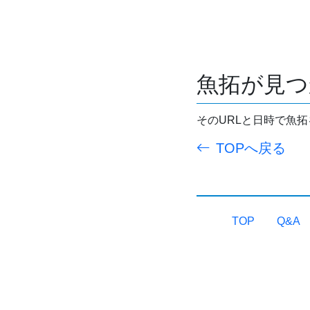
魚拓が見つ
そのURLと日時で魚
TOPへ戻る
TOP
Q&A