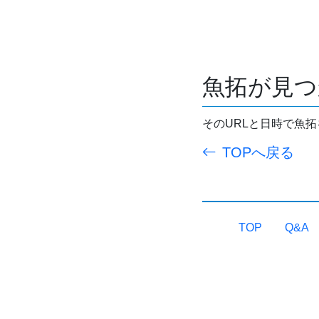
魚拓が見つ
そのURLと日時で魚
TOPへ戻る
TOP
Q&A