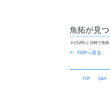
魚拓が見つ
そのURLと日時で魚
TOPへ戻る
TOP
Q&A