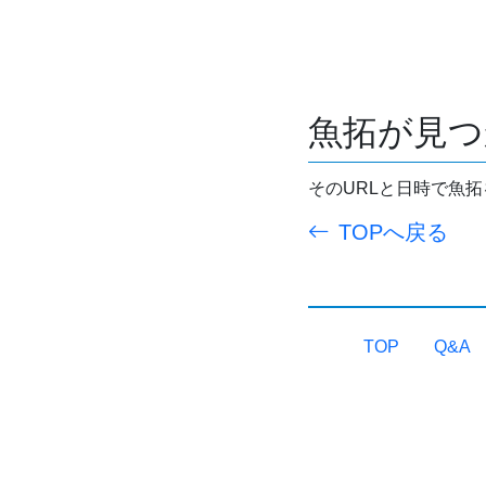
魚拓が見つ
そのURLと日時で魚
TOPへ戻る
TOP
Q&A