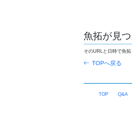
魚拓が見つ
そのURLと日時で魚
TOPへ戻る
TOP
Q&A