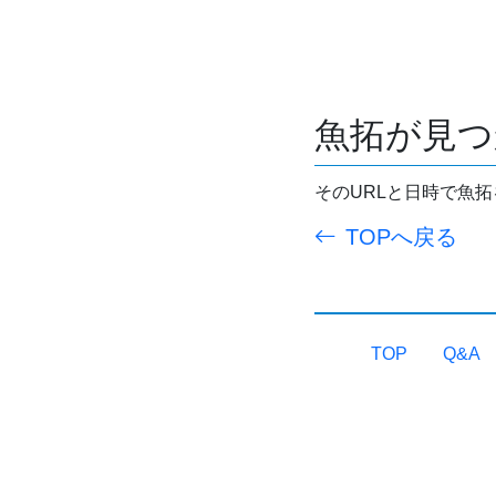
魚拓が見つ
そのURLと日時で魚
TOPへ戻る
TOP
Q&A