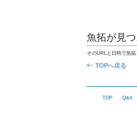
魚拓が見つ
そのURLと日時で魚
TOPへ戻る
TOP
Q&A