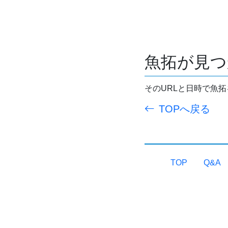
魚拓が見つ
そのURLと日時で魚
TOPへ戻る
TOP
Q&A