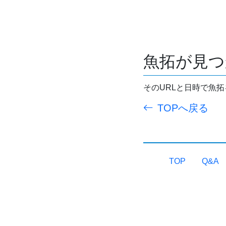
魚拓が見つ
そのURLと日時で魚
TOPへ戻る
TOP
Q&A