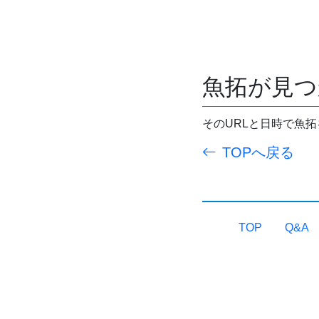
魚拓が見つ
そのURLと日時で魚
TOPへ戻る
TOP
Q&A