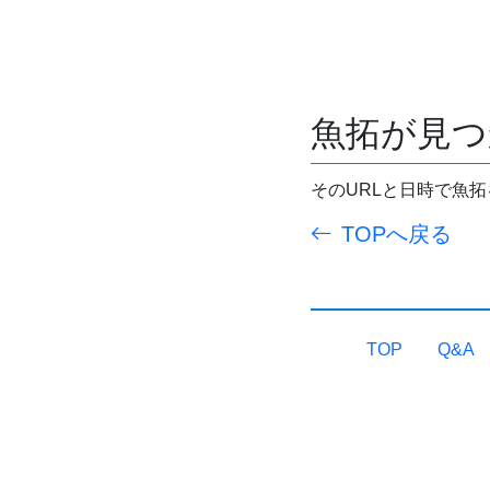
魚拓が見つ
そのURLと日時で魚
TOPへ戻る
TOP
Q&A