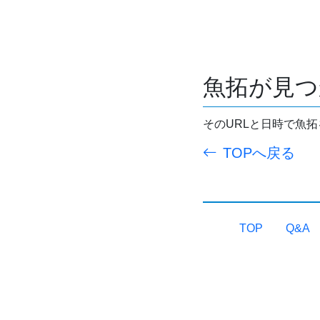
魚拓が見つ
そのURLと日時で魚
TOPへ戻る
TOP
Q&A