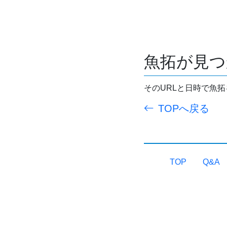
魚拓が見つ
そのURLと日時で魚
TOPへ戻る
TOP
Q&A