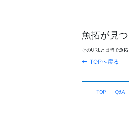
魚拓が見つ
そのURLと日時で魚
TOPへ戻る
TOP
Q&A