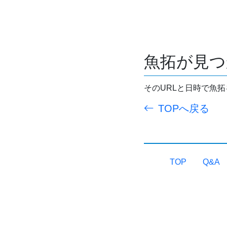
魚拓が見つ
そのURLと日時で魚
TOPへ戻る
TOP
Q&A