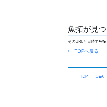
魚拓が見つ
そのURLと日時で魚
TOPへ戻る
TOP
Q&A