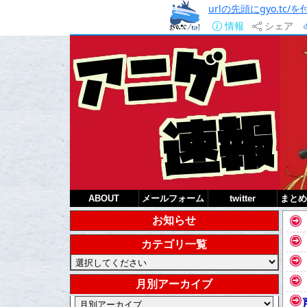
urlの先頭にgyo.tc
情報
シェア