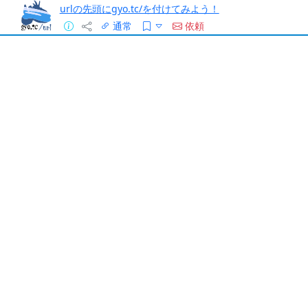
urlの先頭にgyo.tc/を付けてみよう！
通常
依頼