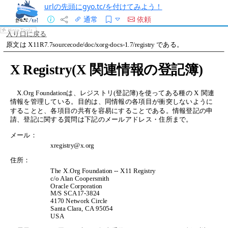
urlの先頭にgyo.tc/を付けてみよう！
通常
依頼