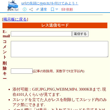
urlの先頭にgyo.tc/を付けてみよう！
通常
依頼