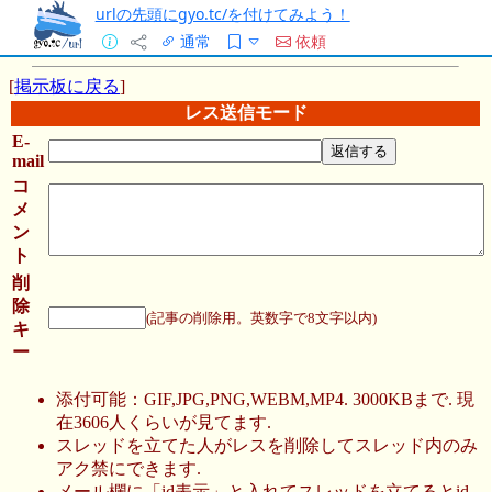
urlの先頭にgyo.tc/を付けてみよう！
通常
依頼