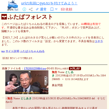
urlの先頭にgyo.tc/を付けてみよう！
通常
依頼