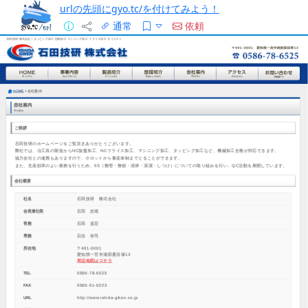
urlの先頭にgyo.tc/を付けてみよう！
通常
依頼