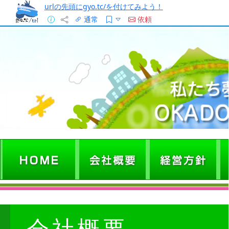
urlの先頭にgyo.tc/を付けてみよう！
通常
依頼