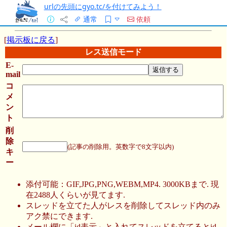
urlの先頭にgyo.tc/を付けてみよう！
通常
依頼