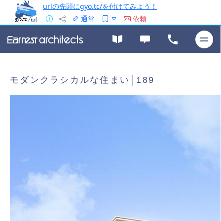
urlの先頭にgyo.tc/を付けてみよう！
通常
依頼