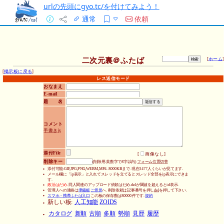
urlの先頭にgyo.tc/を付けてみよう！
通常
依頼