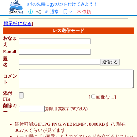
urlの先頭にgyo.tc/を付けてみよう！
通常
依頼