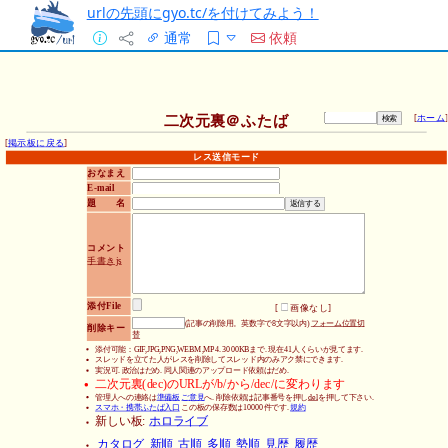
urlの先頭にgyo.tc/を付けてみよう！
通常
依頼