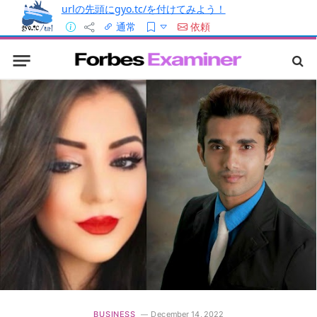
urlの先頭にgyo.tc/を付けてみよう！
通常
依頼