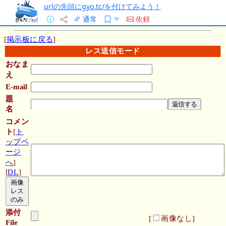
urlの先頭にgyo.tc/を付けてみよう！
通常
依頼