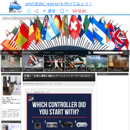
urlの先頭にgyo.tc/を付けてみよう！
通常
依頼