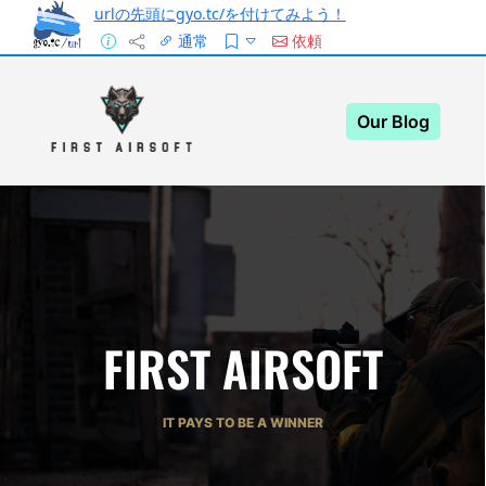
urlの先頭にgyo.tc/を付けてみよう！
通常
依頼